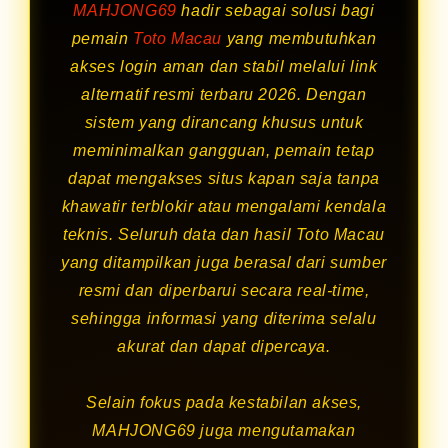
MAHJONG69
hadir sebagai solusi bagi
pemain
Toto Macau
yang membutuhkan
akses login aman dan stabil melalui link
alternatif resmi terbaru 2026. Dengan
sistem yang dirancang khusus untuk
meminimalkan gangguan, pemain tetap
dapat mengakses situs kapan saja tanpa
khawatir terblokir atau mengalami kendala
teknis. Seluruh data dan hasil Toto Macau
yang ditampilkan juga berasal dari sumber
resmi dan diperbarui secara real-time,
sehingga informasi yang diterima selalu
akurat dan dapat dipercaya.
Selain fokus pada kestabilan akses,
MAHJONG69 juga mengutamakan