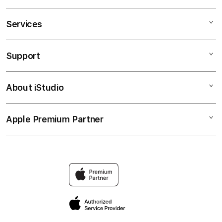
Services
MAHJONG69
MAHJONG69 LOGIN
Support
AppleCare+
MAHJONG69 MACAU
Corporate
TOTO MACAU
About iStudio
My Account
Toto Macau
MAHJONG69 LINK
Collection & Delivery
Elush Service Provider
MAHJONG69 ALTERNATIF
Apple Premium Partner
About Us
Returns & Exchanges
Financing Options
MAHJONG69 4D
Find an iStudio near you
Contact Us
Trade-in
MAHJONG69 MACAU LOGIN
Why Shop at iStudio
FAQ
Traveller’s Reservation
Elush Corporate Website
Privacy Policy
Site Terms of Use