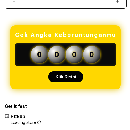
Decrease
Incr
quantity
quant
for
for
MAHJONG69
MAH
✈️
✈️
Cek Angka Keberuntunganmu
Login
Logi
Aman
Ama
Situs
Situs
0
0
0
0
Toto
Toto
Macau
Maca
Via
Via
Link
Link
Klik Disini
Alternatif
Alter
Terbaru
Terb
2026
2026
Get it fast
Pickup
Loading store