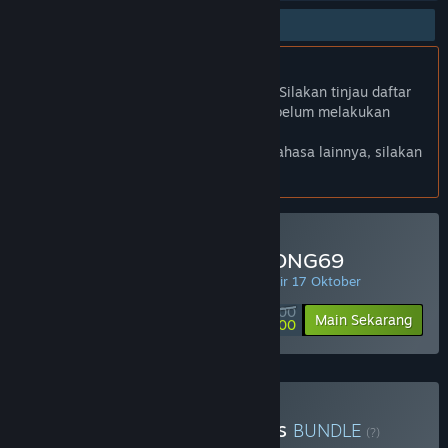
Bhs. Indonesia Didukung
Produk ini Didukung dalam bahasamu. Silakan tinjau daftar
bahasa yang didukung di bawah ini sebelum melakukan
pembelian.
Jika kamu ingin melihat game dalam bahasa lainnya, silakan
atur
preferensi bahasa
.
Minimal Deposit di MAHJONG69
PENAWARAN HARIAN! Penawaran berakhir 17 Oktober
Rp 50 000
-90%
Main Sekarang
Rp 5 000
Beli Chaos Of Blade Kratos
BUNDLE
(?)