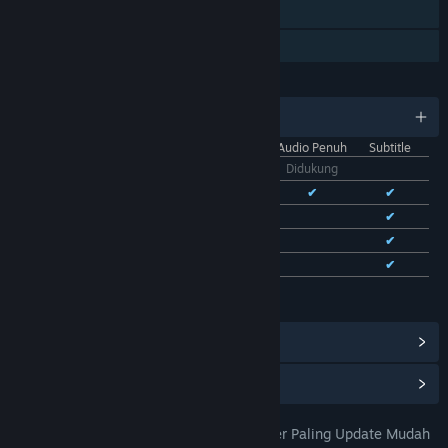
Trading Card Steam
Berbagi dengan Keluarga
BAHASA
11 bahasa yang didukung
Antarmuka
Audio Penuh
Subtitle
Bhs. Indonesia
Didukung
Bhs. Inggris
✔
✔
✔
Bhs. Tionghoa Sederhana
✔
✔
Bhs. Tionghoa Tradisional
✔
✔
Bhs. Prancis
✔
✔
Lihat semua 11 bahasa yang didukung
Lihat Pencapaian Steam
(28)
Lihat Item Toko Poin
(9)
MAHJONG69 : Game Gacor Kalcer Paling Update Mudah
JUDUL: