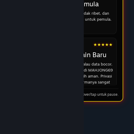
Cocok untuk pemula
Strukturnya jelas, pendaftaran tidak ribet, dan
panduan umum mudah dipahami untuk pemula.
16 Feb 2026
★★★★★
Andi
Cocok untuk Pemain Baru
Di zaman sekarang kan ngeri ya kalau data bocor.
Tapi setelah baca spek keamanan di MAHJONG69
versi terbaru ini, saya ngerasa lebih aman. Privasi
dijaga ketat dan sejauh ini performanya sangat
transparan.
Tip: hover/tap untuk pause.
03 Feb 2026
★★★★★
Rian
Performa Stabil Saat Jam