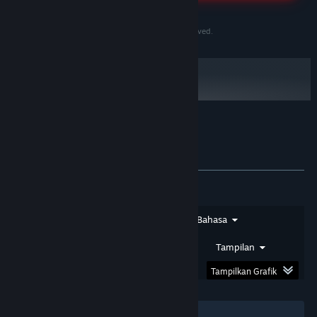
MAHJONG69 terpercaya 2026. Modal kecil bisa
©2020-2030 PersonaeGame Studios. All rights reserved.
jackpot besar. WD super kilat.
08 Feb 2026
★★★★☆
Arif
Link Alternatif MAHJONG69
Selalu Aman
Ulasan member setia MAHJONG69
Tentang ulasan pengguna
Preferensimu
Yang paling berasa di versi terbaru ini adalah
kecepatan proses datanya. Gak perlu nunggu
loading muter-muter kelamaan. Sekali klik
langsung ke-proses. Definisi anti rungkad yang
sesungguhnya, gak buang-buang waktu!
Jenis Ulasan
Jenis Pembelian
Bahasa
10 Feb 2026
Rentang Tanggal
Waktu Bermain
Tampilan
Tampilkan Grafik
★★★★★
Dimas
Tampilan UI-nya Ramah bagi
Filter