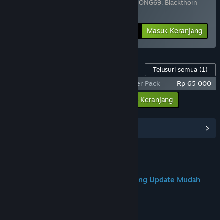
Terdiri dari 2 item:
Resident Evil 4 X MAHJONG69
,
Blackthorn
Arena: Reforged
-25%
Info Bundel
Rp 284 398
Masuk Keranjang
Konten Game ini
Telusuri semua
(1)
Resident Evil 4 X MAHJONG69 - Supporter Pack
Rp 65 000
Masukkan semua DLC ke Keranjang
Rp 65 000
Lihat Hub Komunitas
Join us on Discord
MAHJONG69 : Game Gacor Kalcer Paling Update Mudah
Jackpot Besar
Tentang Game Ini