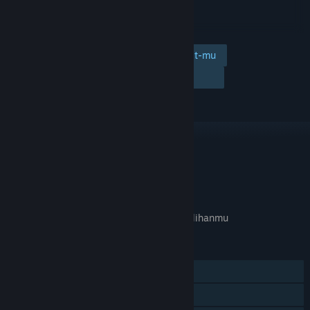
Tambahkan ke wishlist-mu
Ikuti
Abaikan
TAUTAN & INFO
APA GAME INI RELEVAN UNTUKMU?
Tidak tersedia di
preferensi bahasa
pilihanmu
FITUR
Pemain Tunggal
Pencapaian Steam