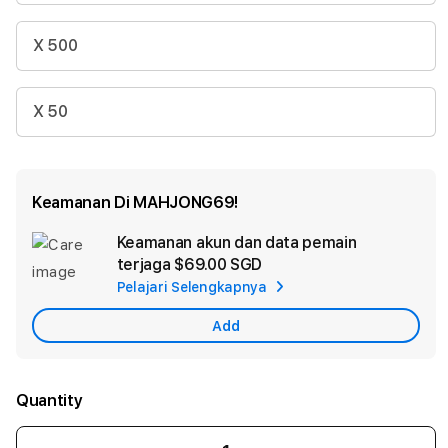
X 500
X 50
Keamanan Di MAHJONG69!
Keamanan akun dan data pemain
Ad
terjaga
$69.00 SGD
App
Pelajari Selengkapnya
Car
Add
Quantity