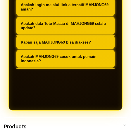
Link alternatif MAHJONG69 berfungsi
Apakah login melalui link alternatif MAHJONG69
sebagai akses cadangan agar pemain
aman?
tetap bisa login dengan aman dan
Ya, link alternatif MAHJONG69
Apakah data Toto Macau di MAHJONG69 selalu
lancar saat link utama bermasalah.
dirancang dengan sistem keamanan
update?
resmi yang melindungi data dan
MAHJONG69 menampilkan data Toto
Kapan saja MAHJONG69 bisa diakses?
aktivitas pemain saat login maupun
Macau yang diambil dari sumber
bermain.
MAHJONG69 dapat diakses kapan
resmi dan diperbarui secara real-
Apakah MAHJONG69 cocok untuk pemain
saja selama 24 jam melalui link
Indonesia?
time agar pemain mendapatkan
alternatif aktif, baik menggunakan
informasi yang akurat.
Ya, MAHJONG69 dirancang khusus
perangkat desktop maupun mobile.
untuk pemain Indonesia dengan
akses login stabil, link alternatif
aktif, bahasa yang mudah dipahami,
serta layanan yang siap digunakan
kapan saja.
Products