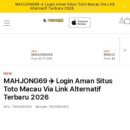
MAHJONG69 ✈️ Login Aman Situs Toto Macau Via Link
Lo
Alternatif Terbaru 2026
Daftar Disini !
Lo
in
NEW
NEW
MAHJONG69
MAHJONG69 LO
From $777 SGD
From $888 SGD
NEW
MAHJONG69 ✈️ Login Aman Situs
Toto Macau Via Link Alternatif
Terbaru 2026
SKU:
7854960410
Barcode:
7854960410