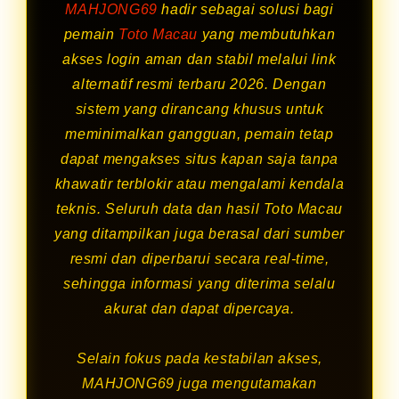
MAHJONG69
hadir sebagai solusi bagi
pemain
Toto Macau
yang membutuhkan
akses login aman dan stabil melalui link
alternatif resmi terbaru 2026. Dengan
sistem yang dirancang khusus untuk
meminimalkan gangguan, pemain tetap
dapat mengakses situs kapan saja tanpa
khawatir terblokir atau mengalami kendala
teknis. Seluruh data dan hasil Toto Macau
yang ditampilkan juga berasal dari sumber
resmi dan diperbarui secara real-time,
sehingga informasi yang diterima selalu
akurat dan dapat dipercaya.
Selain fokus pada kestabilan akses,
MAHJONG69 juga mengutamakan