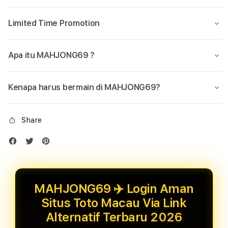
Limited Time Promotion
Apa itu MAHJONG69 ?
Kenapa harus bermain di MAHJONG69?
Share
MAHJONG69 ✈️ Login Aman
Situs Toto Macau Via Link
Alternatif Terbaru 2026