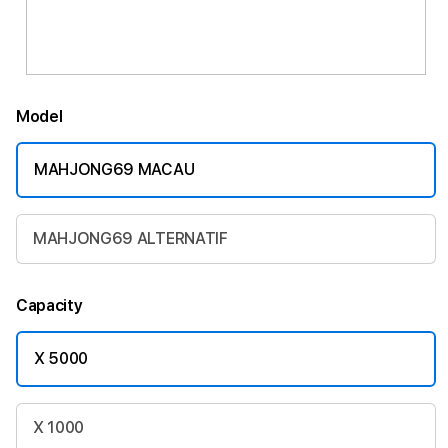
Model
MAHJONG69 MACAU
MAHJONG69 ALTERNATIF
Capacity
X 5000
X 1000